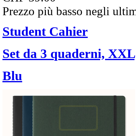
Prezzo più basso negli ulti
Student Cahier
Set da 3 quaderni, XXL,
Blu