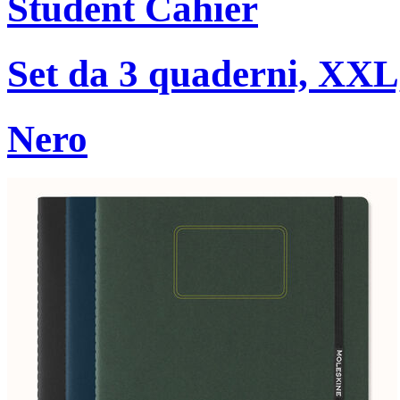
Student Cahier
Set da 3 quaderni, XXL,
Nero