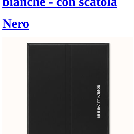
bianche - con scatola
Nero