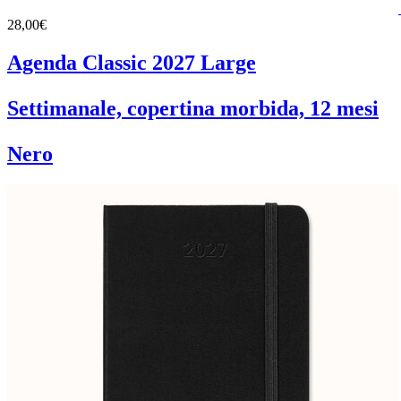
28,00€
Agenda Classic 2027 Large
Settimanale, copertina morbida, 12 mesi
Nero