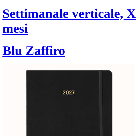
Settimanale verticale, 
mesi
Blu Zaffiro