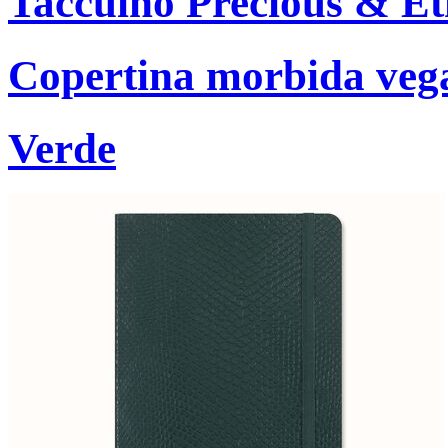
Taccuino Precious & Et
Copertina morbida vegan
Verde