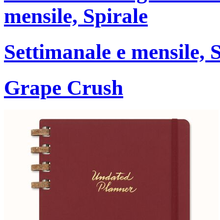
mensile, Spirale
Settimanale e mensile, 
Grape Crush