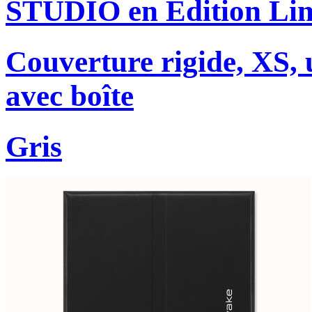
STUDIO en Édition Lim
Couverture rigide, XS, u
avec boîte
Gris