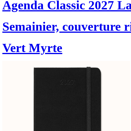
Agenda Classic 2027 L
Semainier, couverture r
Vert Myrte