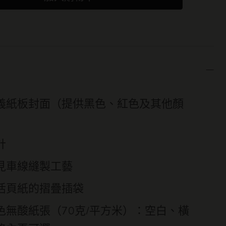
義紙板封面（提供黑色、紅色及其他顏
）
計
見車線縫製工藝
活頁紙的摺疊插袋
色無酸紙張（70克/平方米）：空白、橫