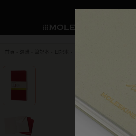
選購
Mo
子類別
子
成為會員
新品推薦
選購所有
貼片
Moleskine 會員
首頁
選購
筆記本
日記本
日記本
手冊Cahier記事本
筆記本
智能書寫系統
Washi Tape
我們的傳承
歡迎優惠：下次購買可享 10% 折扣和
子類別
子類別
永久優惠：個人化客製化 買一送一
規劃本
探索 Moleskine 智能
迷你筆記本吊飾
我們的宣言
生日禮遇：一次性折扣有效期為一個
子類別
提前預覽：預發布訪問權
Moleskine Smart智能
應用和服務
企業合作夥伴
紙筆的力量
獨家傳奇優惠：僅限會員的特別驚喜
子類別
子類別
提前訪問銷售：率先探索優惠
書寫工具
永續創造力
Moleskine 獨家活動：專為您提供的僅
子類別
會員的優先訪問權：1 個月。
限定版
Detour
子類別
Arts and Culture
Moleskine 基金會
建立帳戶