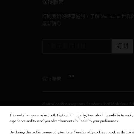
保持聯繫
訂閱我們的時事通訊，了解 Moleskine 世界
最新消息
*
電子郵件地址
訂閱
"
"
保持聯繫
Moleskine ® is a registered trademark of Moleskine Srl
This website uses cookies, both first and third party, to enable this website to work, 
Moleskine srl a socio unico - Via Bergognone, 34 – 2
experience and to send you advertisements in line with your preferences.
By closing the cookie banner only technical/functionality cookies or cookies that col