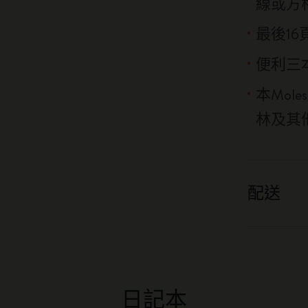
線或方
最後1
便利三
本Mol
林及其
配送
日記本