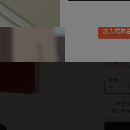
惠、會員福利，同
*
所選樣
Passion筆記本
每月規劃本
迷你筆記本吊飾
興趣愛好者禮品
發。
選擇 size
學生日記本
無日期規劃本
BLACKPINK x Moleskine 聯名系列
畢業禮品
加入成為
Large 13x2
藝術系列
限定版規劃本
ISSEY MIYAKE | MOLESKINE 聯名系列
選購所有
選擇 layout
Pro系列
Pro 規劃本系列
NASA 靈感系列
Plain
人生記事本系列
Impressions of Impressionism Collection
數量
學術記事本
花生漫畫系列
珍貴道德系列
數量已更新
訂購25
城市指南筆記本 LUXE x Moleskine
歡迎
聯絡
巴特羅之家訂製版