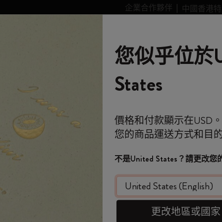
企業合作夥伴
中國香港特
leskine Smart智能
個性化
故事
Moleskine 的世界
您似乎位於Un
類別
子類別
子類別
購物滿 港幣 399元 即享免費送貨服務
歡迎來到 Moleskin
全部選購
選購所有
選購所有
選購所有
姆明Moomin系列
金政基收藏系列
選購所有
藝術愛好者禮品
全球主題徽章系列
Stick to Pride
智能書寫系統
筆記
States
原創筆記本
客製化規劃本
智能書寫系統
Blackwing x Moleskine
金政基收藏系列
Impressions of Impressionism Collection
背包
專業人士禮品
Stick to Joy
智能型筆記本
旅程
免費送貨
*
電子郵件地址
價格和付款顯示在USD
迷你筆記本吊飾
12 個月規劃本
探索 Moleskine 智能
Kaweco x Moleskine
Alice's Adventures in Wonderland 系列
Casa Batlló Custom Editions
Limited Edition Backpacks
極簡主義者禮品
智能規劃本
Moleskine 規劃本
月
您的商品運送方式和目
*
密碼
歡迎來到 Moles
日記本
15個月計劃本
應用和服務
鋼筆和鉛筆
《魔戒》系列收藏
Van Gogh Museum
購物紙質系列
極繁主義者禮品
手冊C
不是United States？請更
客製化個人化規劃本
18個月規劃本
配件和替換芯
彩色圖案筆記本
設備包
時尚愛好者禮品
3件套, Cran
限
忘記密碼？
即刻登記，首次
HK$ 178
在此設備上記住我
WELCOME10
，即享
限定版
每週規劃本
櫻花系列
傳奇系列
旅行者禮品
費。
更改地區或國家
選擇 color
套裝
每日規劃本
馬年系列
健康愛好者禮品
登入
開番個 Moleskin