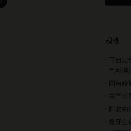
zoom.cta
我是城市系列
IZIPIZI x Moleskine系列
Moleskine Detour系列
規格
可自定
色可選
圓角設
書脊可
附收納
象牙白