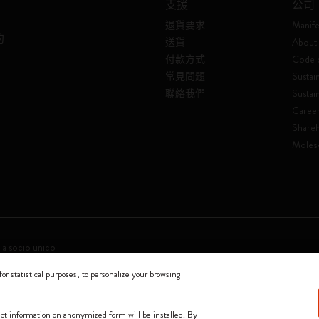
支援
公司
退貨要求
Manife
的
送貨
About 
付款方式
Code o
常見問題
Sustain
聯絡我們
Sustai
Caree
Shareh
Molesk
 a socio unico
for statistical purposes, to personalize your browsing
0144 Milano - Italia - P. IVA / CCIAA n. 07234480965 - REA MI 1945400 - Cap
我們接受
lect information on anonymized form will be installed. By