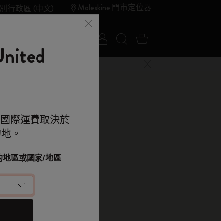
Moleskine 門市定位器
別行政區 (中文)
登入
搜尋網站
購物車 0 件商品
夏季特賣
Outlet
ited
關閉選單
e 的世界
。國際運費取決於
的地。
kine 的世界
顯示密碼
ahier記事本
改您的地區或國家/地區
berry Red
落單用優惠碼
.00
（可選）
 9折 兼 免運
e 帳戶，拎盡獨家優