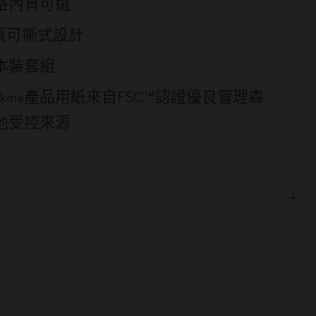
格內頁可選
6頁可撕式設計
本裝套組
eskine產品用紙來自FSC™認證優良管理森
他受控來源