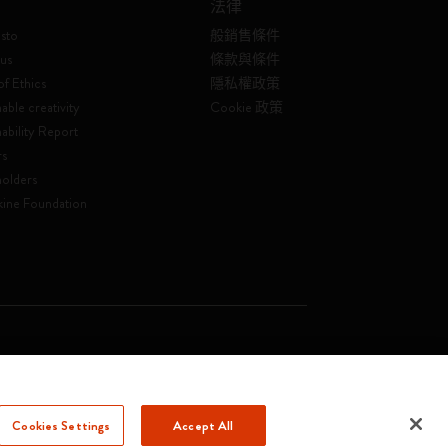
法律
sto
般銷售條件
us
條款與條件
f Ethics
隱私權政策
able creativity
Cookie 政策
nability Report
rs
olders
ine Foundation
. Soc. €2.181.513,42
Cookies Settings
Accept All