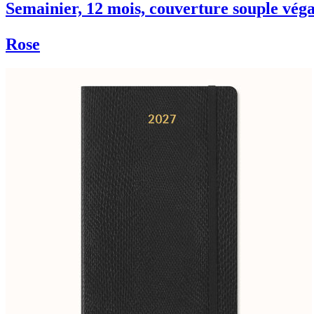
Semainier, 12 mois, couverture souple véga
Rose