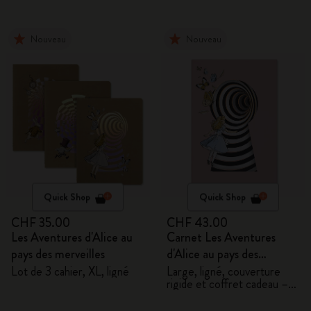
Nouveau
Nouveau
Quick Shop
Quick Shop
CHF 35.00
CHF 43.00
Les Aventures d'Alice au
Carnet Les Aventures
pays des merveilles
d'Alice au pays des
merveilles
Lot de 3 cahier, XL, ligné
Large, ligné, couverture
rigide et coffret cadeau –
Alice