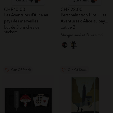
Quick Shop
Quick Shop
CHF 10.00
CHF 28.00
Les Aventures d'Alice au
Personalisation Pins - Les
pays des merveilles
Aventures d'Alice au pays
des merveilles
Lot de 3 planches de
Lot de 2
stickers
Mangez-moi et Buvez-moi
Out Of Stock
Out Of Stock