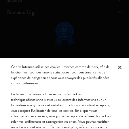
Société
Domaine Légal
Restez connecté
Ce site Internet utilise des cookies, internes comme de tiers, afin de
fonctionner, pour des raisons statistiques, pour personnaliser votre
expérience de navigation et pour vous envoyer des publicités alignées
sur vos préférences.
Moleskine ® est une marque enregistrée de Moleskine Srl a socio unico
En fermant la bannière Cookies, seuls les cookies
techniques/fonctionnels et ceux collectant des informations sur un
Moleskine srl a socio unico - Via Bergognone, 34 – 20144 Milano -
formulaire anonyme seront installés. En cliquant sur «Tout accepter»,
Italia - P. IVA / CCIAA n. 07234480965 - REA MI 1945400 - Cap.
vous acceptez l'utilisation de tous les cookies. En cliquant sur
Soc. €2.181.513,42
«Paramètres des cookies», vous pouvez accepter ou refuser des cookies
selon vos préférences et sauvegarder vos choix. Vous pouvez modifier
Nous acceptons
vos options à tout moment. Pour en savoir plus, référez-vous à notre