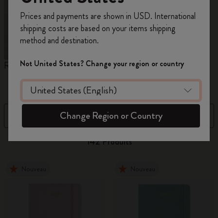
Inscrivez-vous maintenant et bénéficiez de
10 %
Prices and payments are shown in USD. International
de remise ainsi que de frais de port gratuits
shipping costs are based on your items shipping
sur votre première commande
en utilisant le
method and destination.
code
WELCOME10.
Créez un compte Moleskine pour accéder à des
Not United States? Change your region or country
Reframe Sunglasses
Collection Kim Jung Gi
C
offres exclusives, des avantages réservés aux
d
membres et davantage d’inspiration.
Créer un compte!
Change Region or Country
Filtre
Trier par
142 Produits
Nouveau
Nouveau