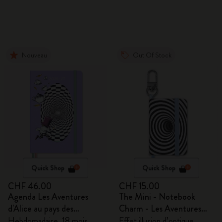
Nouveau
Out Of Stock
Quick Shop
Quick Shop
CHF 46.00
CHF 15.00
Agenda Les Aventures
The Mini - Notebook
d'Alice au pays des
Charm - Les Aventures
merveilles 2026/2027
d'Alice au pays des
Hebdomadaire, 18 mois,
Effet illusion d’optique