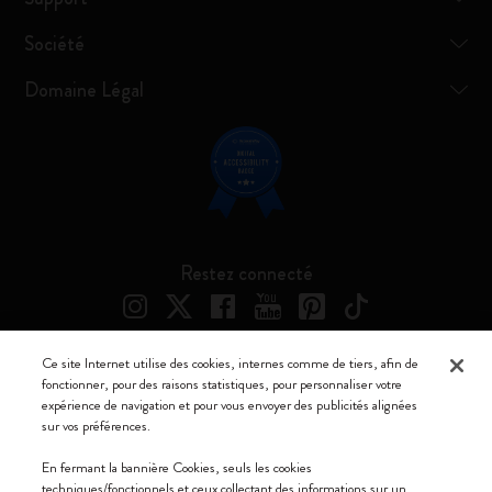
Société
Domaine Légal
Restez connecté
Ce site Internet utilise des cookies, internes comme de tiers, afin de
fonctionner, pour des raisons statistiques, pour personnaliser votre
Moleskine ® est une marque enregistrée de Moleskine Srl a socio unico
expérience de navigation et pour vous envoyer des publicités alignées
sur vos préférences.
Moleskine srl a socio unico - Via Bergognone, 34 – 20144 Milano -
Italia - P. IVA / CCIAA n. 07234480965 - REA MI 1945400 - Cap.
En fermant la bannière Cookies, seuls les cookies
Soc. €2.181.513,42
techniques/fonctionnels et ceux collectant des informations sur un