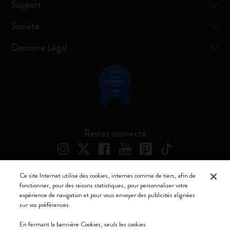
Support
Société
Domaine Légal
Restez connecté
Ce site Internet utilise des cookies, internes comme de tiers, afin de
fonctionner, pour des raisons statistiques, pour personnaliser votre
Moleskine ® est une marque enregistrée de Moleskine Srl a socio unico
expérience de navigation et pour vous envoyer des publicités alignées
sur vos préférences.
Moleskine srl a socio unico - Via Bergognone, 34 – 20144 Milano -
Italia - P. IVA / CCIAA n. 07234480965 - REA MI 1945400 - Cap.
En fermant la bannière Cookies, seuls les cookies
Soc. €2.181.513,42