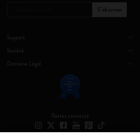
*
Adresse e-mail
S’abonner
Support
Société
Domaine Légal
Restez connecté