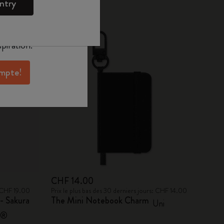
ntry
oleskine pour
Best-seller
exclusives, des
aux membres et
piration.
ompte!
CHF 14.00
: CHF 19.00
Prix le plus bas des 30 derniers jours: CHF 14.00
- Sakura
The Mini Notebook Charm
Uni
A®