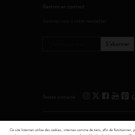
Restons en contact
Inscrivez-vous à notre newsletter
*
Adresse e-mail
S’abonner
Restez connecté
Moleskine ® est une marque enregistrée de Moleskine 
Ce site Internet utilise des cookies, internes comme de tiers, afin de fonctionner, p