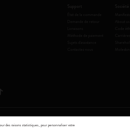
Support
Société
État de la commande
Manifest
Demande de retour
About us
Livraisons
Code éth
Méthode de paiement
Carrière
Sujets d'assistance
Sharehol
Contactez nous
Moleskin
Srl a socio unico
our des raisons statistiques, pour personnaliser votre