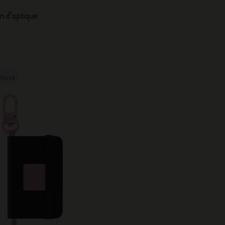
City Guide Notebooks LUXE x Moleskine
on d’optique
Casa Batlló Éditions personnalisées
I Am The City
Stock
Moleskine Detour