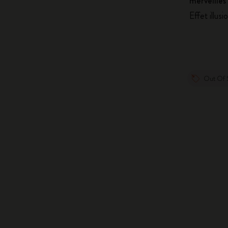
merveilles
Effet illusi
Out Of 