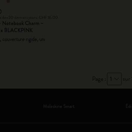
0
bas des 30 derniers jours: CHF 16.00
– Notebook Charm –
e x BLACKPINK
 couverture rigide, uni
Page :
1
sur 
Moleskine Smart
Édi