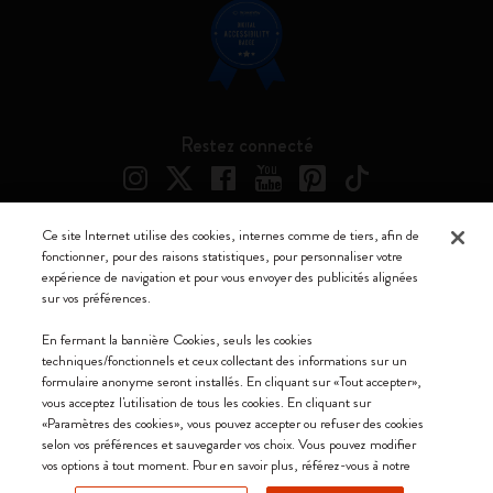
Restez connecté
Ce site Internet utilise des cookies, internes comme de tiers, afin de
fonctionner, pour des raisons statistiques, pour personnaliser votre
Moleskine ® est une marque enregistrée de Moleskine Srl a socio unico
expérience de navigation et pour vous envoyer des publicités alignées
sur vos préférences.
Moleskine srl a socio unico - Via Bergognone, 34 – 20144 Milano -
Italia - P. IVA / CCIAA n. 07234480965 - REA MI 1945400 - Cap.
En fermant la bannière Cookies, seuls les cookies
Soc. €2.181.513,42
techniques/fonctionnels et ceux collectant des informations sur un
formulaire anonyme seront installés. En cliquant sur «Tout accepter»,
Nous acceptons
vous acceptez l'utilisation de tous les cookies. En cliquant sur
«Paramètres des cookies», vous pouvez accepter ou refuser des cookies
selon vos préférences et sauvegarder vos choix. Vous pouvez modifier
vos options à tout moment. Pour en savoir plus, référez-vous à notre