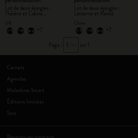
personnalisation
personnalisation
Lot de deux épingles :
Lot de deux épingles :
Théière et Cabine
Lanterne et Ravioli
téléphonique
UK
China
+7
+7
1
Page :
sur 1
Carnets
Agendas
Moleskine Smart
Éditions limitées
Sacs
Restons en contact