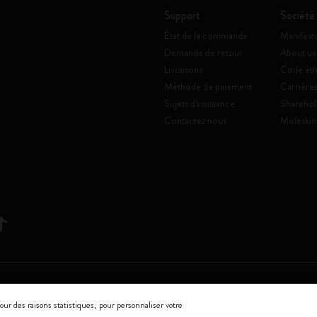
Support
Société
État de la commande
Manifest
Demande de retour
About us
Livraisons
Code éth
Méthode de paiement
Carrière
Sujets d'assistance
Sharehol
Contactez nous
Moleskin
Srl a socio unico
our des raisons statistiques, pour personnaliser votre