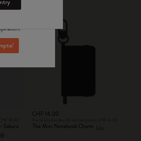
ntry
oleskine pour
Best-seller
exclusives, des
aux membres et
piration.
ompte!
CHF 14.00
: CHF 19.00
Prix le plus bas des 30 derniers jours: CHF 14.00
- Sakura
The Mini Notebook Charm
Uni
A®