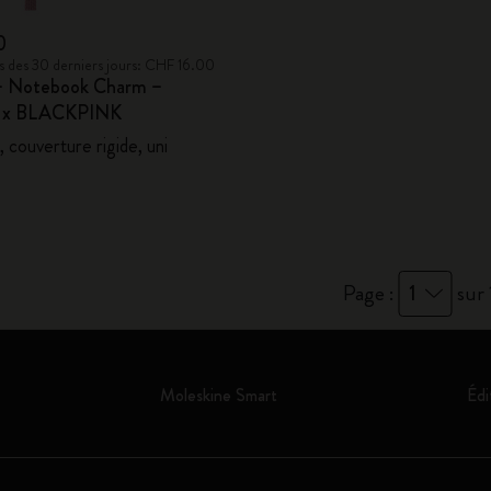
0
bas des 30 derniers jours: CHF 16.00
– Notebook Charm –
e x BLACKPINK
 couverture rigide, uni
Page :
1
sur 
Moleskine Smart
Édi