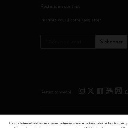
Restons en contact
Inscrivez-vous à notre newsletter
*
Adresse e-mail
S’abonner
Restez connecté
Moleskine ® est une marque enregistrée de Moleskine 
Ce site Internet utilise des cookies, internes comme de tiers, afin de fonctionner, p