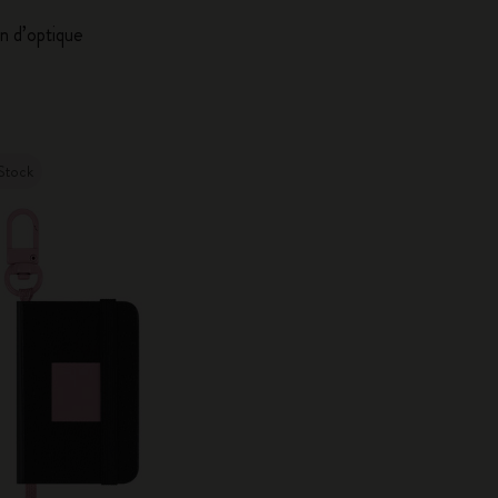
City Guide Notebooks LUXE x Moleskine
on d’optique
Casa Batlló Éditions personnalisées
I Am The City
Stock
Moleskine Detour