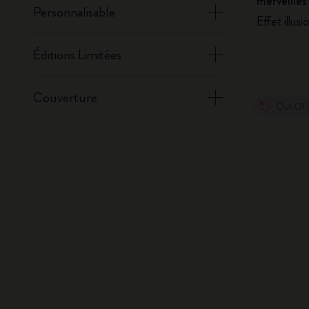
merveilles
Personnalisable
Effet illusi
Éditions Limitées
Couverture
Out Of 