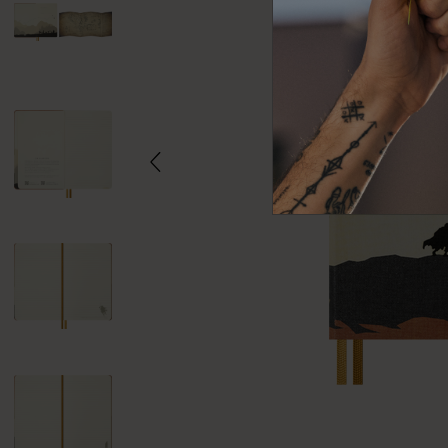
Subcategorías
Bolsos
Subcategorías
Regalos
Subcategorías
Letras y símbolos
Subcategorías
Patch
Subcategorías