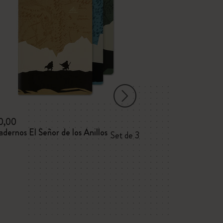
0,00
$40,00
dernos El Señor de los Anillos
Agenda El Señor
Set de 3
Diaria, tapa dura