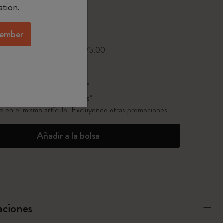
ation.
tualizada a 1
ember
o por pedidos superiores a $75.00
nto sobre 25 piezas o más*
ento sobre 50 piezas o más*
ento sobre 100 piezas o más*
ble en el mismo artículo. Excluyendo otras promociones.
Añadir a la bolsa
aciones