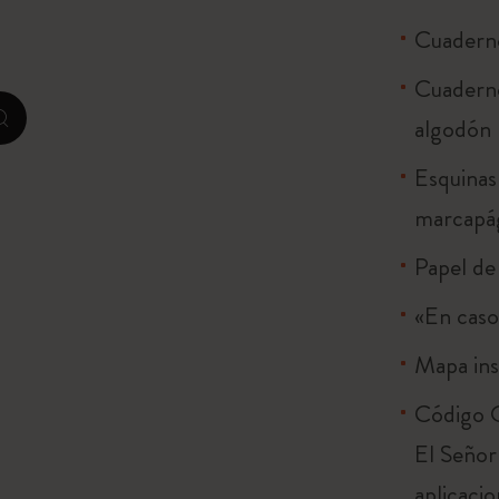
Cuaderno
I Am The City
Cuaderno
IZIPIZI x Moleskine
algodón
zoom.cta
Le Petit Prince
Esquinas
Colección Hechizos de Harry Potter
marcapág
Papel de 
The Outsiders
«En caso
Mapa ins
Código Q
El Señor
aplicacio