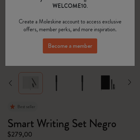
WELCOME10
.
Create a Moleskine account to access exclusive
offers, member perks, and more inspiration.
Become a member
zoom.cta
Best seller
Smart Writing Set Negro
$279,00