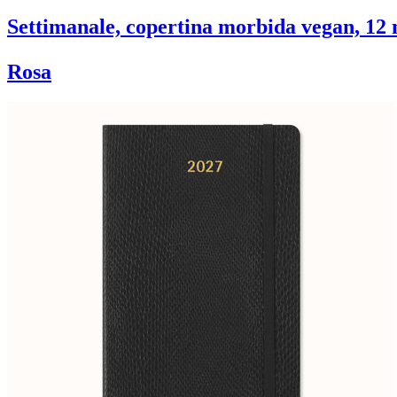
Settimanale, copertina morbida vegan, 12 m
Rosa