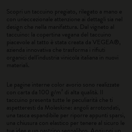
Scopri un taccuino pregiato, rilegato a mano e
con un'eccezionale attenzione ai dettagli sia nel
design che nella manifattura. Dal vigneto al
taccuino: la copertina vegana del taccuino
piacevole al tatto è stata creata da VEGEA®,
azienda innovativa che trasforma i rifiuti
organici dell'industria vinicola italiana in nuovi
materiali.
Le pagine interne color avorio sono realizzate
con carta da 100 g/m² di alta qualità. Il
taccuino presenta tutte le peculiarità che ti
aspetteresti da Moleskine: angoli arrotondati,
una tasca espandibile per riporre appunti sparsi,
una chiusura con elastico per tenere al sicuro le
tue idee e un nastrino segnalibro. Aggiungi un