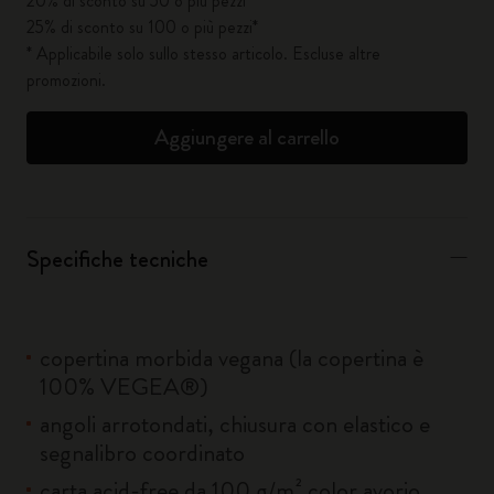
20% di sconto su 50 o più pezzi*
25% di sconto su 100 o più pezzi*
* Applicabile solo sullo stesso articolo. Escluse altre
promozioni.
Aggiungere al carrello
Specifiche tecniche
copertina morbida vegana (la copertina è
100% VEGEA®)
angoli arrotondati, chiusura con elastico e
segnalibro coordinato
carta acid-free da 100 g/m² color avorio