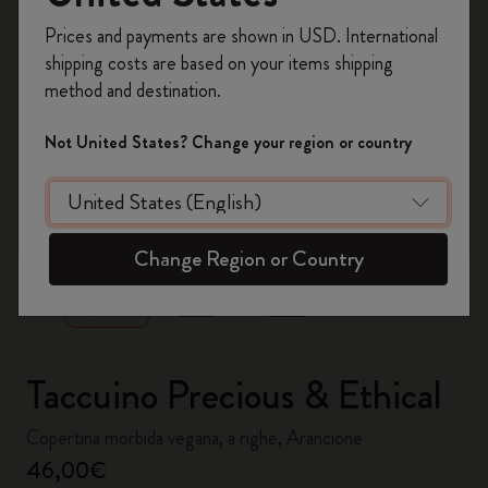
Registrati per ottenere un
10% di sconto e
Prices and payments are shown in USD. International
spedizione gratuita sul tuo primo ordine
shipping costs are based on your items shipping
usando il codice
WELCOME10.
method and destination.
Crea un account Moleskine per avere accesso
ad offerte, vantaggi e tanta ispirazione.
Not United States? Change your region or country
Registrati!
zoom.cta
Change Region or Country
Taccuino Precious & Ethical
Copertina morbida vegana, a righe, Arancione
46,00€