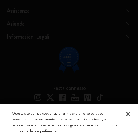
Assistenza
Azienda
Informazioni Legali
Resta connesso
Questo sito utilizza cookie, sia di prima che di terze parti, per
consentire il funzionamento del sito, per finalità statistiche, per
Moleskine ® è un marchio registrato di Moleskine Srl a socio unico
personalizzare la tua esperienza di navigazione e per inviarti pubblicità
in linea con le tue preferenze.
Moleskine srl a socio unico - Via Bergognone, 34 – 20144 Milano -
Italia - P. IVA / CCIAA n. 07234480965 - REA MI 1945400 - Cap.