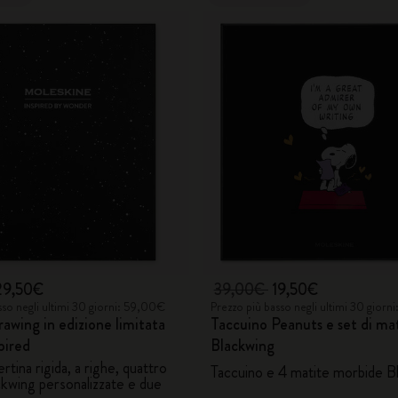
29,50€
39,00€
19,50€
sso negli ultimi 30 giorni: 59,00€
Prezzo più basso negli ultimi 30 giorn
rawing in edizione limitata
Taccuino Peanuts e set di ma
pired
Blackwing
rtina rigida, a righe, quattro
Taccuino e 4 matite morbide B
ckwing personalizzate e due