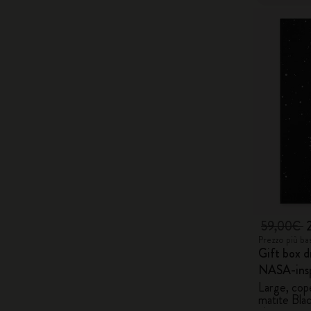
59,00€
Prezzo più ba
Gift box d
NASA-ins
Large, cope
matite Bla