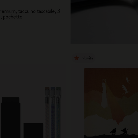
remium, taccuino tascabile, 3
City Guide Notebooks LUXE x Moleskine
i, pochette
Edizione Speciale Casa Batlló
I Am The City
Novità
IZIPIZI x Moleskine
Moleskine Detour