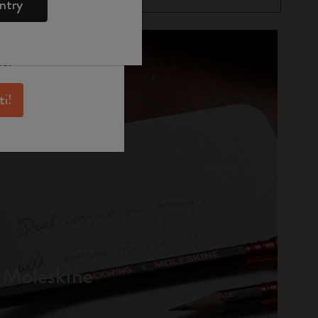
e
WELCOME10.
ntry
skine per avere
antaggi e tanta
ne.
ti!
 Moleskine