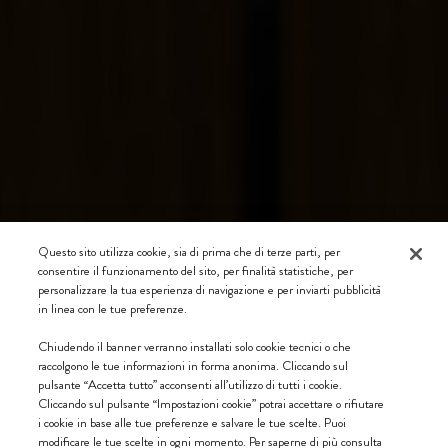
Questo sito utilizza cookie, sia di prima che di terze parti, per
consentire il funzionamento del sito, per finalità statistiche, per
personalizzare la tua esperienza di navigazione e per inviarti pubblicità
in linea con le tue preferenze.
Chiudendo il banner verranno installati solo cookie tecnici o che
raccolgono le tue informazioni in forma anonima. Cliccando sul
pulsante “Accetta tutto” acconsenti all’utilizzo di tutti i cookie.
Cliccando sul pulsante “Impostazioni cookie” potrai accettare o rifiutare
i cookie in base alle tue preferenze e salvare le tue scelte. Puoi
modificare le tue scelte in ogni momento. Per saperne di più consulta