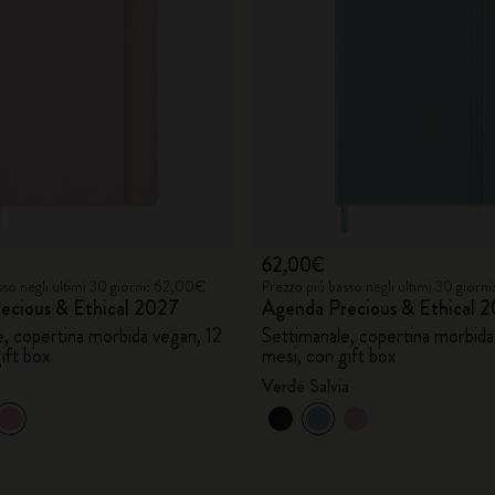
City Guide Notebooks LUXE x Moleskine
Edizione Speciale Casa Batlló
I Am The City
IZIPIZI x Moleskine
62,00€
Moleskine Detour
sso negli ultimi 30 giorni: 62,00€
Prezzo più basso negli ultimi 30 gior
ecious & Ethical 2027
Agenda Precious & Ethical 
e, copertina morbida vegan, 12
Settimanale, copertina morbida
ift box
mesi, con gift box
Verde Salvia