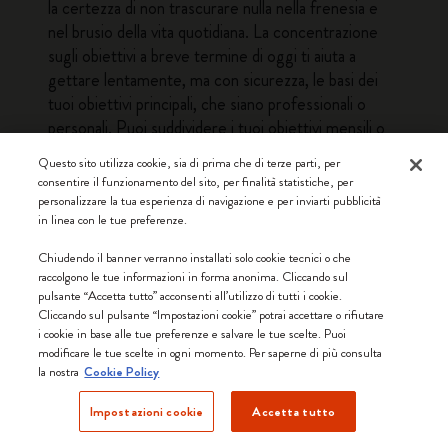
la certezza di non trascurare nulla nella frenesia e
nel brusio della vita quotidiana. La concentrazione
sugli obiettivi a breve termine di oggi ti aiuta a
gettare lentamente, ma con sicurezza, le basi dei
tuoi obiettivi principali, che siano professionali o
personali. Puoi suddividere i tuoi obiettivi mensili o
annuali in micro-attività, elencandole e spuntandole
Questo sito utilizza cookie, sia di prima che di terze parti, per
una ad una.
consentire il funzionamento del sito, per finalità statistiche, per
Il tuo diario personale
personalizzare la tua esperienza di navigazione e per inviarti pubblicità
in linea con le tue preferenze.
Oltre a contribuire a migliorare la produttività, la tua
agenda giornaliera può anche diventare la tua
Chiudendo il banner verranno installati solo cookie tecnici o che
confidente: un’amica fidata a cui puoi confidare i tuoi
raccolgono le tue informazioni in forma anonima. Cliccando sul
pulsante “Accetta tutto” acconsenti all’utilizzo di tutti i cookie.
stati d’animo, umore ed emozioni. Le sue pagine
Cliccando sul pulsante “Impostazioni cookie” potrai accettare o rifiutare
discretamente accoglienti, riservate e prive di
i cookie in base alle tue preferenze e salvare le tue scelte. Puoi
distrazioni rappresentano il luogo ideale dove tenere
modificare le tue scelte in ogni momento. Per saperne di più consulta
un breve diario giornaliero. Prendendoti un
la nostra
Cookie Policy
momento ogni giorno per ritrovare te stesso,
Impostazioni cookie
Accetta tutto
registrare ciò che hai fatto e come ti sei sentito ti
aiuterà a riordinare i tuoi pensieri e a metabolizzare