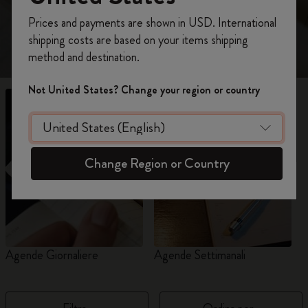
mensili o settimanali per il 2026-2027.
Registrati per ottenere un
10% di sconto e
Prices and payments are shown in USD. International
spedizione gratuita sul tuo primo ordine
shipping costs are based on your items shipping
usando il codice
WELCOME10.
method and destination.
Crea un account Moleskine per avere accesso
ad offerte, vantaggi e tanta ispirazione.
Not United States? Change your region or country
Registrati!
Change Region or Country
Agende Giornaliere
Agende Settimanali