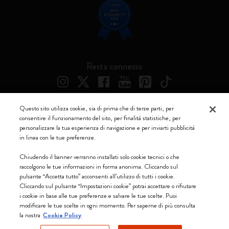
Resta connesso
Questo sito utilizza cookie, sia di prima che di terze parti, per
consentire il funzionamento del sito, per finalità statistiche, per
Moleskine ® è un marchio registrato di Moleskine Srl a socio unico
personalizzare la tua esperienza di navigazione e per inviarti pubblicità
in linea con le tue preferenze.
Moleskine srl a socio unico - Via Bergognone, 34 – 20144 Milano -
Italia - P. IVA / CCIAA n. 07234480965 - REA MI 1945400 - Cap.
Chiudendo il banner verranno installati solo cookie tecnici o che
Soc. €2.181.513,42
raccolgono le tue informazioni in forma anonima. Cliccando sul
pulsante “Accetta tutto” acconsenti all’utilizzo di tutti i cookie.
Accettiamo
Cliccando sul pulsante “Impostazioni cookie” potrai accettare o rifiutare
i cookie in base alle tue preferenze e salvare le tue scelte. Puoi
modificare le tue scelte in ogni momento. Per saperne di più consulta
la nostra
Cookie Policy