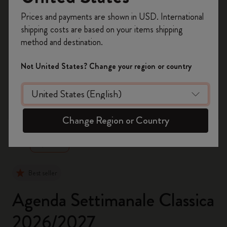
Registrati per ottenere un
10% di sconto e
Prices and payments are shown in USD. International
spedizione gratuita sul tuo primo ordine
shipping costs are based on your items shipping
usando il codice
WELCOME10.
method and destination.
Crea un account Moleskine per avere accesso
ad offerte, vantaggi e tanta ispirazione.
Not United States? Change your region or country
Registrati!
zoom.cta
Change Region or Country
Best seller
Agenda Settimanale Classica
2026/2027