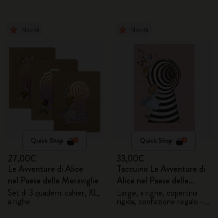
Novità
Novità
Quick Shop
Quick Shop
27,00€
33,00€
Le Avventure di Alice
Taccuino Le Avventure di
nel Paese delle Meraviglie
Alice nel Paese delle
Meraviglie
Set di 3 quaderni cahier, XL,
Large, a righe, copertina
a righe
rigida, confezione regalo -
Alice