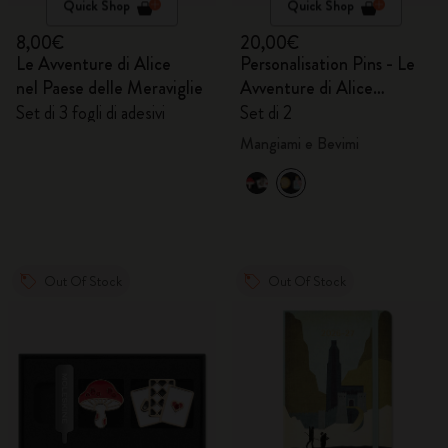
Quick Shop
Quick Shop
8,00€
20,00€
Le Avventure di Alice
Personalisation Pins - Le
nel Paese delle Meraviglie
Avventure di Alice
nel Paese delle Meraviglie
Set di 3 fogli di adesivi
Set di 2
Mangiami e Bevimi
Out Of Stock
Out Of Stock