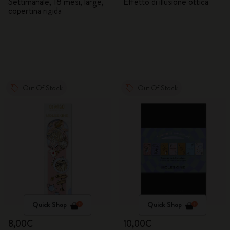
Meraviglie 2026/2027
Alice nel Paese delle
Settimanale, 18 mesi, large,
Effetto di illusione ottica
copertina rigida
Meraviglie
Out Of Stock
Out Of Stock
Quick Shop
Quick Shop
8,00€
10,00€