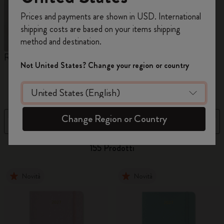
Registrati per ottenere un
10% di sconto e
Prices and payments are shown in USD. International
spedizione gratuita sul tuo primo ordine
shipping costs are based on your items shipping
usando il codice
WELCOME10.
method and destination.
Crea un account Moleskine per avere accesso
Reframe Sunglasses
Collezione Kim Jung Gi
C
ad offerte, vantaggi e tanta ispirazione.
Not United States? Change your region or country
A
M
Registrati!
Change Region or Country
Filtra
Ordina per
155 Prodotti
Novità
Novità