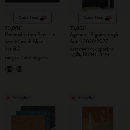
Quick Shop
Quick Shop
20,00€
35,00€
Personalisation Pins - Le
Agenda Il Signore degli
Avventure di Alice
Anelli 2026/2027
nel Paese delle Meraviglie
Set di 2
Settimanale, copertina
rigida, 18 mesi, large
Fungo e Carte da gioco
Best seller
Best seller