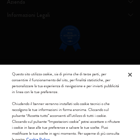
Azienda
Informazioni Legali
Resta connesso
Questo sito utilizza cookie, sia di prima che di terze parti, per
consentire il funzionamento del sito, per finalità statistiche, per
personalizzare la tua esperienza di navigazione e per inviarti pubblicità
in linea con le tue preferenze.
Moleskine ® è un marchio registrato di Moleskine Srl a socio unico
Chiudendo il banner verranno installati solo cookie tecnici o che
raccolgono le tue informazioni in forma anonima. Cliccando sul
Moleskine srl a socio unico - Via Bergognone, 34 – 20144 Milano -
pulsante “Accetta tutto” acconsenti all’utilizzo di tutti i cookie.
Italia - P. IVA / CCIAA n. 07234480965 - REA MI 1945400 - Cap.
Cliccando sul pulsante “Impostazioni cookie” potrai accettare o rifiutare
Soc. €2.181.513,42
i cookie in base alle tue preferenze e salvare le tue scelte. Puoi
modificare le tue scelte in ogni momento. Per saperne di più consulta
Accettiamo
la nostra
Cookie Policy