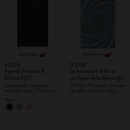
Quick Shop
Quick Shop
62,00€
50,00€
Agenda Precious &
Le Avventure di Alice
Ethical 2027
nel Paese delle Meraviglie
Settimanale, copertina
Gift Box Premium, taccuino
morbida vegan, 12 mesi, con
tascabile, 3 matite Mini,
gift box
pochette
Nero