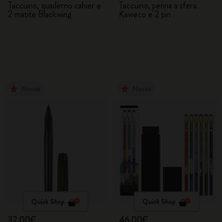
Taccuino, quaderno cahier e
Taccuino, penna a sfera
2 matite Blackwing
Kaweco e 2 pin
Novità
Novità
Quick Shop
Quick Shop
32,00€
46,00€