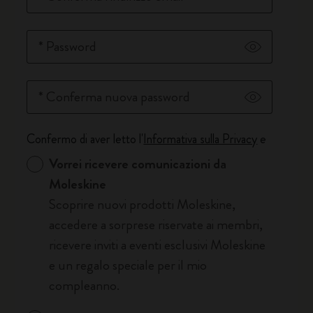
*
Password
Mostra la p
*
Conferma nuova password
Mostra la p
Confermo di aver letto l'
Informativa sulla Privacy
e
Vorrei ricevere comunicazioni da
Moleskine
Scoprire nuovi prodotti Moleskine,
accedere a sorprese riservate ai membri,
ricevere inviti a eventi esclusivi Moleskine
e un regalo speciale per il mio
compleanno.