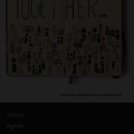
Taccuini
Agende