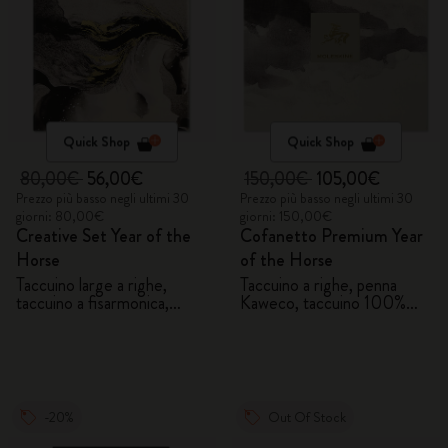
Quick Shop
Quick Shop
80,00€
56,00€
150,00€
105,00€
Prezzo più basso negli ultimi 30
Prezzo più basso negli ultimi 30
giorni: 80,00€
giorni: 150,00€
Creative Set Year of the
Cofanetto Premium Year
Horse
of the Horse
Taccuino large a righe,
Taccuino a righe, penna
taccuino a fisarmonica,
Kaweco, taccuino 100%
penna Kaweco e 2 washi
VEGEA® e etichetta per
tape con scatola regalo
bagaglio VEGEA®
-20%
Out Of Stock