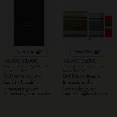
Quick Shop
Quick Shop
85,00€
68,00€
45,00€
36,00€
Prezzo più basso negli ultimi 30
Prezzo più basso negli ultimi 30
giorni: 85,00€
giorni: 45,00€
Cofanetto esclusivo
Gift Box da disegno
iscritti - Taccuini
Impressions of
Impressions of
Impressionism
3 taccuini large, con
Taccuino large, con
copertina rigida in tessuto
copertina rigida in tessuto,
Impressionism
pagine bianche e 6 matite
acquerellabili