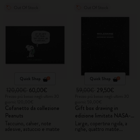
Out Of Stock
Out Of Stock
Quick Shop
Quick Shop
120,00€
60,00€
59,00€
29,50€
Prezzo più basso negli ultimi 30
Prezzo più basso negli ultimi 30
giorni: 120,00€
giorni: 59,00€
Cofanetto da collezione
Gift box drawing in
Peanuts
edizione limitata NASA-
inspired
Taccuino, cahier, note
Large, copertina rigida, a
adesive, astuccio e matite
righe, quattro matite
Blackwing personalizzate e