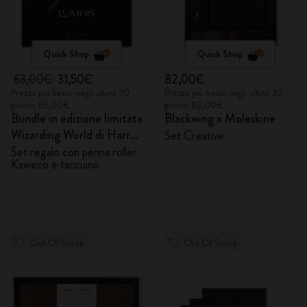
Quick Shop
Quick Shop
63,00€
31,50€
82,00€
Prezzo più basso negli ultimi 30
Prezzo più basso negli ultimi 30
giorni: 63,00€
giorni: 82,00€
Bundle in edizione limitata
Blackwing x Moleskine
Wizarding World di Harry
Set Creative
Potter
Set regalo con penna roller
Kaweco e taccuino
Out Of Stock
Out Of Stock