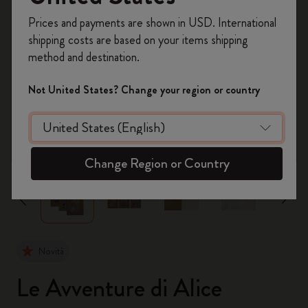
Registrati per ottenere un
10% di sconto e
Prices and payments are shown in USD. International
spedizione gratuita sul tuo primo ordine
shipping costs are based on your items shipping
usando il codice
WELCOME10.
method and destination.
Crea un account Moleskine per avere accesso
ad offerte, vantaggi e tanta ispirazione.
Not United States? Change your region or country
Registrati!
zoom.cta
Change Region or Country
Novità
Le Avventure di Alice