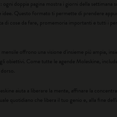
gni doppia pagina mostra i giorni della settimana sull
 e idee. Questo formato ti permette di prendere appu
a di cose da fare, promemoria importanti e tutti i pe
ensile offrono una visione d'insieme più ampia, insi
 agli obiettivi. Come tutte le agende Moleskine, includ
l dorso.
skine aiuta a liberare la mente, affinare la concentraz
ale quotidiano che libera il tuo genio e, alla fine dell'