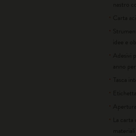
nastro c
Carta ac
Strumenti
idee e ob
Adesivi p
anno per
Tasca in
Etichetta
Apertura
La carta
material