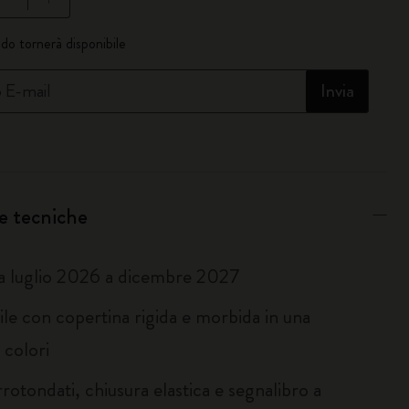
giornata a 1
do tornerà disponibile
o E-mail
Invia
e tecniche
a luglio 2026 a dicembre 2027
ile con copertina rigida e morbida in una
i colori
rotondati, chiusura elastica e segnalibro a