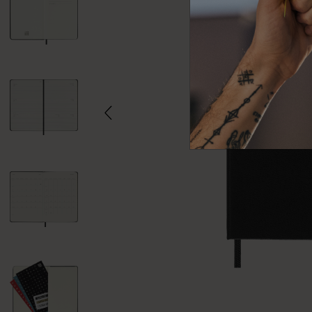
Subcategorías
Bolsos
Subcategorías
Regalos
Subcategorías
Letras y símbolos
Subcategorías
Patch
Subcategorías