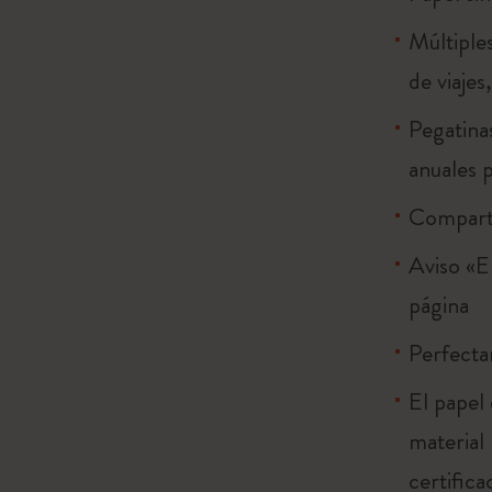
Múltiples
de viajes
Pegatinas
anuales 
Comparti
Aviso «E
página
Perfecta
El papel
material
certific