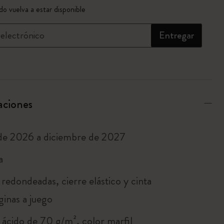
tualizada a 1
o vuelva a estar disponible
electrónico
Entregar
aciones
 de 2026 a diciembre de 2027
a
redondeadas, cierre elástico y cinta
inas a juego
n ácido de 70 g/m², color marfil