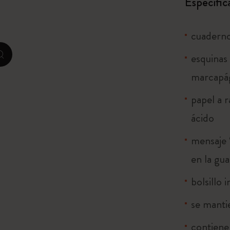
Especific
I Am The City
cuaderno 
IZIPIZI x Moleskine
esquinas 
zoom.cta
Le Petit Prince
marcapág
papel a r
Colección Hechizos de Harry Potter
ácido
The Outsiders
mensaje 
en la gu
bolsillo 
se manti
contiene 