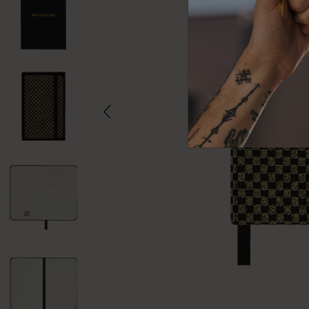
Subcategorías
Bolsos
Subcategorías
Regalos
Subcategorías
Letras y símbolos
Subcategorías
Patch
Subcategorías