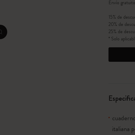
Envío gratuit
I Am The City
15% de descue
20% de descu
IZIPIZI x Moleskine
25% de descu
zoom.cta
* Solo aplica
Le Petit Prince
Colección Hechizos de Harry Potter
The Outsiders
Especific
cuaderno
italiana