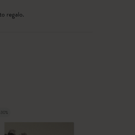
to regalo.
-30%
-20%