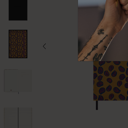
Subcategorías
Bolsos
Subcategorías
Regalos
Subcategorías
Letras y símbolos
Subcategorías
Patch
Subcategorías