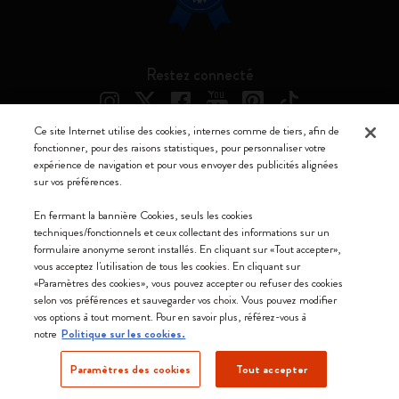
Restez connecté
Ce site Internet utilise des cookies, internes comme de tiers, afin de
fonctionner, pour des raisons statistiques, pour personnaliser votre
expérience de navigation et pour vous envoyer des publicités alignées
Moleskine ® est une marque enregistrée de Moleskine Srl a socio unico
sur vos préférences.
Moleskine srl a socio unico - Via Bergognone, 34 – 20144 Milano -
En fermant la bannière Cookies, seuls les cookies
Italia - P. IVA / CCIAA n. 07234480965 - REA MI 1945400 - Cap.
techniques/fonctionnels et ceux collectant des informations sur un
Soc. €2.181.513,42
formulaire anonyme seront installés. En cliquant sur «Tout accepter»,
vous acceptez l'utilisation de tous les cookies. En cliquant sur
Nous acceptons
«Paramètres des cookies», vous pouvez accepter ou refuser des cookies
selon vos préférences et sauvegarder vos choix. Vous pouvez modifier
vos options à tout moment. Pour en savoir plus, référez-vous à
notre
Politique sur les cookies.
Paramètres des cookies
Tout accepter
Belgique (français)