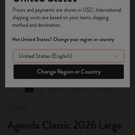
Inscrivez-vous maintenant et bénéficiez de
10 %
Prices and payments are shown in USD. International
de remise ainsi que de frais de port gratuits
shipping costs are based on your items shipping
sur votre première commande
en utilisant le
method and destination.
code
WELCOME10.
Créez un compte Moleskine pour accéder à des
Not United States? Change your region or country
offres exclusives, des avantages réservés aux
membres et davantage d’inspiration.
zoom.cta
Créer un compte!
Change Region or Country
-50%
Agenda Classic 2026 Large