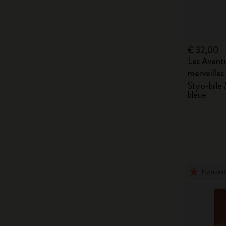
€ 32,00
Les Aventu
merveilles
Stylo-bill
bleue
Nouvea