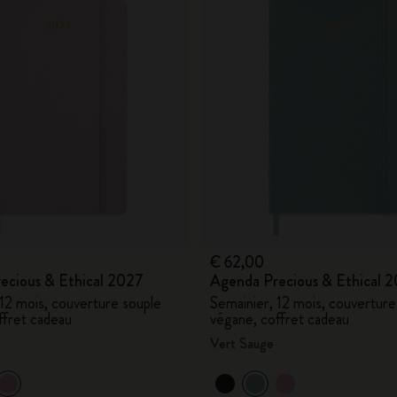
City Guide Notebooks LUXE x Moleskine
Casa Batlló Éditions personnalisées
I Am The City
IZIPIZI x Moleskine
Moleskine Detour
€ 62,00
ecious & Ethical 2027
Agenda Precious & Ethical 
 12 mois, couverture souple
Semainier, 12 mois, couverture
ffret cadeau
végane, coffret cadeau
Vert Sauge