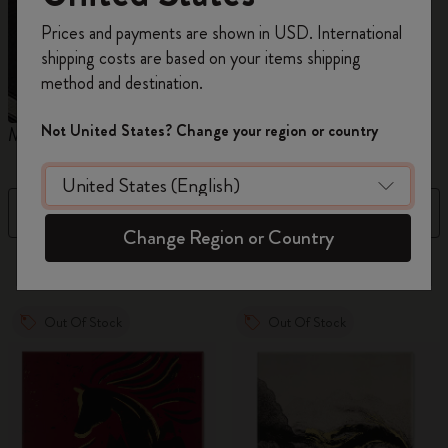
Inscrivez-vous maintenant et bénéficiez de
10 %
Prices and payments are shown in USD. International
de remise ainsi que de frais de port gratuits
shipping costs are based on your items shipping
sur votre première commande
en utilisant le
method and destination.
code
WELCOME10.
Créez un compte Moleskine pour accéder à des
Not United States? Change your region or country
Moleskine x Kaweco
Crayons
offres exclusives, des avantages réservés aux
membres et davantage d’inspiration.
Filtre
Trier par
Créer un compte!
Change Region or Country
16 Produits
Out Of Stock
Out Of Stock