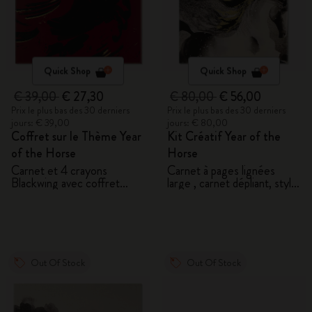
Quick Shop
Quick Shop
€ 39,00
€ 27,30
€ 80,00
€ 56,00
Prix le plus bas des 30 derniers
Prix le plus bas des 30 derniers
jours: € 39,00
jours: € 80,00
Coffret sur le Thème Year
Kit Créatif Year of the
of the Horse
Horse
Carnet et 4 crayons
Carnet à pages lignées
Blackwing avec coffret
large , carnet dépliant, stylo
cadeau
Kaweco et 2 washi tapes
avec coffret cadeau
Out Of Stock
Out Of Stock