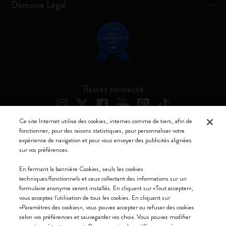
Domaine Légal
Restez connecté
Ce site Internet utilise des cookies, internes comme de tiers, afin de
fonctionner, pour des raisons statistiques, pour personnaliser votre
expérience de navigation et pour vous envoyer des publicités alignées
Moleskine ® est une marque enregistrée de Moleskine Srl a socio unico
sur vos préférences.
Moleskine srl a socio unico - Via Bergognone, 34 – 20144 Milano -
En fermant la bannière Cookies, seuls les cookies
Italia - P. IVA / CCIAA n. 07234480965 - REA MI 1945400 - Cap.
techniques/fonctionnels et ceux collectant des informations sur un
Soc. €2.181.513,42
formulaire anonyme seront installés. En cliquant sur «Tout accepter»,
vous acceptez l'utilisation de tous les cookies. En cliquant sur
Nous acceptons
«Paramètres des cookies», vous pouvez accepter ou refuser des cookies
selon vos préférences et sauvegarder vos choix. Vous pouvez modifier