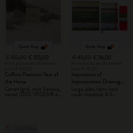
Quick Shop
Quick Shop
€ 150,00
€ 105,00
€ 45,00
€ 36,00
Prix le plus bas des 30 derniers
Prix le plus bas des 30 derniers
jours: € 150,00
jours: € 45,00
Coffret Premium Year of
Impressions of
the Horse
Impressionism Drawing
Gift Box
Carnet ligné, stylo Kaweco,
Large, plain, fabric hard
carnet 100% VEGEA® et
cover notebook & 6
étiquette de bagage
watercolour pencils
VEGEA®
Out Of Stock