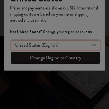
Inscrivez-vous maintenant et bénéficiez de
10 %
iPhone Version
Prices and payments are shown in USD. International
de remise ainsi que de frais de port gratuits
shipping costs are based on your items shipping
sur votre première commande
en utilisant le
Android Version
method and destination.
code
WELCOME10.
Créez un compte Moleskine pour accéder à des
Not United States? Change your region or country
offres exclusives, des avantages réservés aux
membres et davantage d’inspiration.
Créer un compte!
Change Region or Country