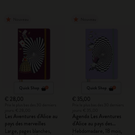
Nouveau
Nouveau
Quick Shop
Quick Shop
€ 28,00
€ 35,00
Prix le plus bas des 30 derniers
Prix le plus bas des 30 derniers
jours: € 28,00
jours: € 35,00
Les Aventures d'Alice au
Agenda Les Aventures
pays des merveilles
d'Alice au pays des
merveilles 2026/2027
Large, pages blanches,
Hebdomadaire, 18 mois,