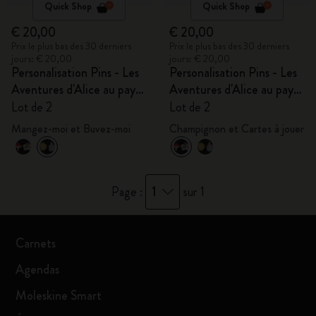
Quick Shop
Quick Shop
€ 20,00
€ 20,00
Prix le plus bas des 30 derniers
Prix le plus bas des 30 derniers
jours: € 20,00
jours: € 20,00
Personalisation Pins - Les
Personalisation Pins - Les
Aventures d'Alice au pays
Aventures d'Alice au pays
des merveilles
des merveilles
Lot de 2
Lot de 2
Mangez-moi et Buvez-moi
Champignon et Cartes à jouer
1
Page :
sur 1
Carnets
Agendas
Moleskine Smart