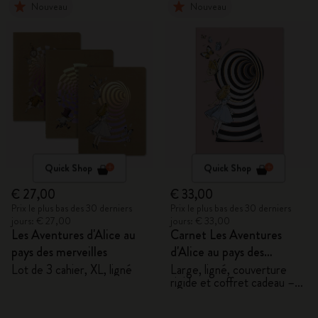
Nouveau
Nouveau
Quick Shop
Quick Shop
€ 27,00
€ 33,00
Prix le plus bas des 30 derniers
Prix le plus bas des 30 derniers
jours: € 27,00
jours: € 33,00
Les Aventures d'Alice au
Carnet Les Aventures
pays des merveilles
d'Alice au pays des
merveilles
Lot de 3 cahier, XL, ligné
Large, ligné, couverture
rigide et coffret cadeau –
Alice