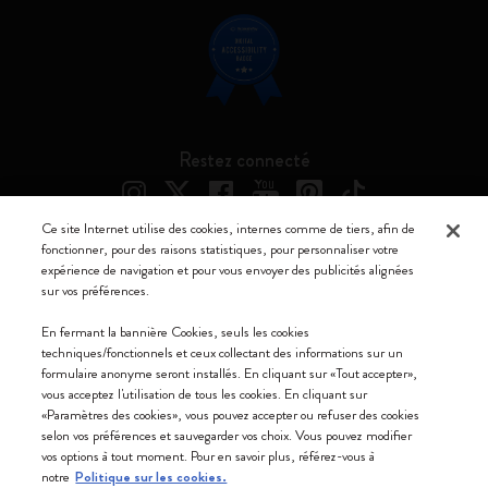
Restez connecté
Ce site Internet utilise des cookies, internes comme de tiers, afin de
fonctionner, pour des raisons statistiques, pour personnaliser votre
expérience de navigation et pour vous envoyer des publicités alignées
Moleskine ® est une marque enregistrée de Moleskine Srl a socio unico
sur vos préférences.
Moleskine srl a socio unico - Via Bergognone, 34 – 20144 Milano -
En fermant la bannière Cookies, seuls les cookies
Italia - P. IVA / CCIAA n. 07234480965 - REA MI 1945400 - Cap.
techniques/fonctionnels et ceux collectant des informations sur un
Soc. €2.181.513,42
formulaire anonyme seront installés. En cliquant sur «Tout accepter»,
vous acceptez l'utilisation de tous les cookies. En cliquant sur
Nous acceptons
«Paramètres des cookies», vous pouvez accepter ou refuser des cookies
selon vos préférences et sauvegarder vos choix. Vous pouvez modifier
vos options à tout moment. Pour en savoir plus, référez-vous à
notre
Politique sur les cookies.