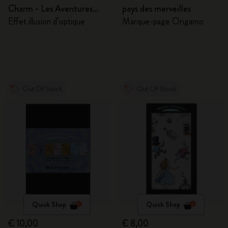
Charm - Les Aventures
pays des merveilles
d'Alice au pays des
Effet illusion d’optique
Marque-page Origamo
merveilles
Out Of Stock
Out Of Stock
Quick Shop
Quick Shop
€ 10,00
€ 8,00