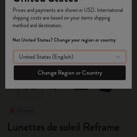
Inscrivez-vous maintenant et bénéficiez de
10 %
Prices and payments are shown in USD. International
de remise ainsi que de frais de port gratuits
shipping costs are based on your items shipping
sur votre première commande
en utilisant le
method and destination.
code
WELCOME10.
Créez un compte Moleskine pour accéder à des
Not United States? Change your region or country
offres exclusives, des avantages réservés aux
membres et davantage d’inspiration.
zoom.cta
Créer un compte!
Change Region or Country
Nouveau
Lunettes de soleil Reframe