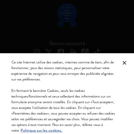
Restez connecté
Ce site Internet utilise des cookies, internes comme de tiers, afin de
fonctionner, pour des raisons statistiques, pour personnaliser votre
expérience de navigation et pour vous envoyer des publicités alignées
Moleskine ® est une marque enregistrée de Moleskine Srl a socio unico
sur vos préférences.
Moleskine srl a socio unico - Via Bergognone, 34 – 20144 Milano -
En fermant la bannière Cookies, seuls les cookies
Italia - P. IVA / CCIAA n. 07234480965 - REA MI 1945400 - Cap.
techniques/fonctionnels et ceux collectant des informations sur un
Soc. €2.181.513,42
formulaire anonyme seront installés. En cliquant sur «Tout accepter»,
vous acceptez l'utilisation de tous les cookies. En cliquant sur
Nous acceptons
«Paramètres des cookies», vous pouvez accepter ou refuser des cookies
selon vos préférences et sauvegarder vos choix. Vous pouvez modifier
vos options à tout moment. Pour en savoir plus, référez-vous à
notre
Politique sur les cookies.