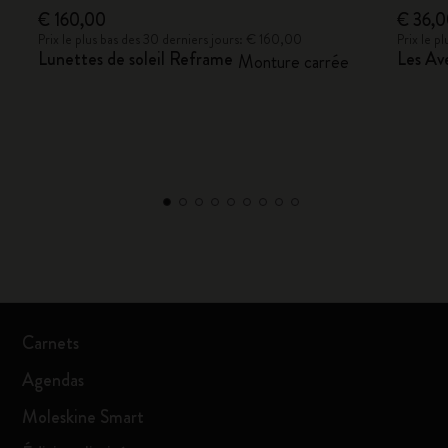
€ 160,00
€ 36,
Prix le plus bas des 30 derniers jours: € 160,00
Prix le p
Lunettes de soleil Reframe
Les Ave
Monture carrée
Carnets
Agendas
Moleskine Smart