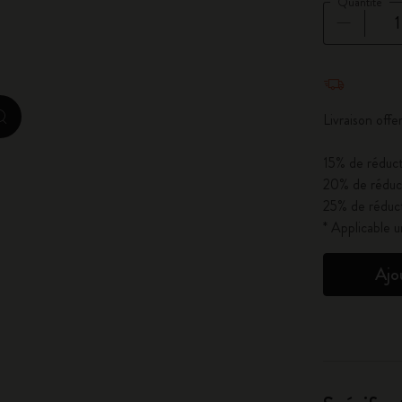
Quantité
City Guide Notebooks LUXE x Moleskine
Casa Batlló Éditions personnalisées
Quantité mi
I Am The City
Livraison off
zoom.cta
IZIPIZI x Moleskine
15% de réduct
20% de réduct
Moleskine Detour
25% de réduct
* Applicable 
Ajo