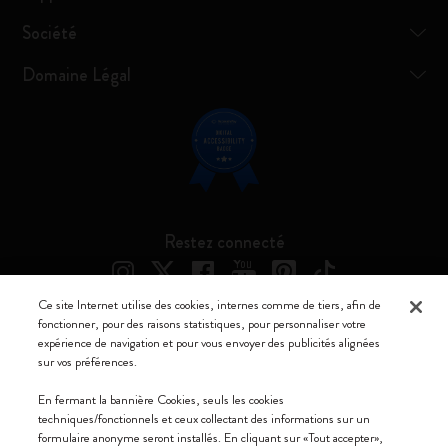
Société
Domaine Légal
Restez connecté
Ce site Internet utilise des cookies, internes comme de tiers, afin de
fonctionner, pour des raisons statistiques, pour personnaliser votre
expérience de navigation et pour vous envoyer des publicités alignées
Moleskine ® est une marque enregistrée de Moleskine Srl a socio unico
sur vos préférences.
Moleskine srl a socio unico - Via Bergognone, 34 – 20144 Milano -
En fermant la bannière Cookies, seuls les cookies
Italia - P. IVA / CCIAA n. 07234480965 - REA MI 1945400 - Cap.
techniques/fonctionnels et ceux collectant des informations sur un
Soc. €2.181.513,42
formulaire anonyme seront installés. En cliquant sur «Tout accepter»,