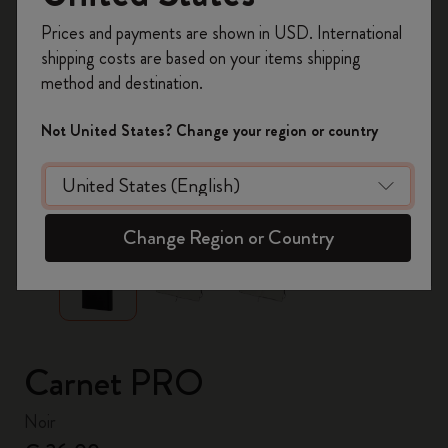
Inscrivez-vous maintenant et bénéficiez de
10 %
Prices and payments are shown in USD. International
de remise ainsi que de frais de port gratuits
shipping costs are based on your items shipping
sur votre première commande
en utilisant le
method and destination.
code
WELCOME10.
Créez un compte Moleskine pour accéder à des
Not United States? Change your region or country
offres exclusives, des avantages réservés aux
membres et davantage d’inspiration.
zoom.cta
Créer un compte!
Change Region or Country
Carnet PRO
Noir