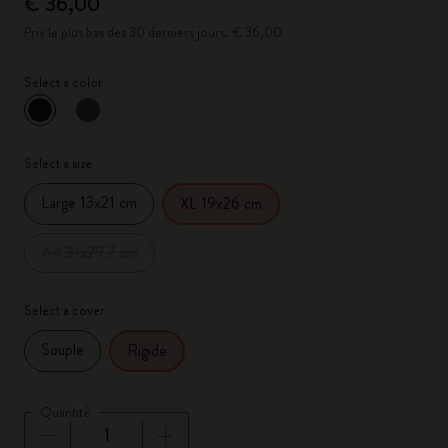
€ 36,00
Prix le plus bas des 30 derniers jours: € 36,00
Select a color
sélectionné
*
Couleur sélectionnée
Select a size
Large 13x21 cm
XL 19x26 cm
A4 21x29.7 cm
Select a cover
Souple
Rigide
Quantité