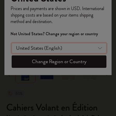
Inscrivez-vous maintenant et bénéficiez de
10 %
Prices and payments are shown in USD. International
de remise ainsi que de frais de port gratuits
shipping costs are based on your items shipping
sur votre première commande
en utilisant le
method and destination.
code
WELCOME10.
Créez un compte Moleskine pour accéder à des
Not United States? Change your region or country
offres exclusives, des avantages réservés aux
membres et davantage d’inspiration.
zoom.cta
Créer un compte!
Change Region or Country
-50%
Cahiers Volant en Édition