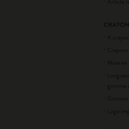
Article r
CRAYON
4 crayon
Crayons 
Mine en 
Longueur
gomme c
Gomme r
Logo imp