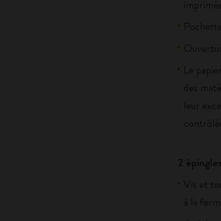
imprimée
Pochette 
Ouvertur
Le papier
des maté
leur exce
contrôlé
2 épingle
Vis et to
à la ferm