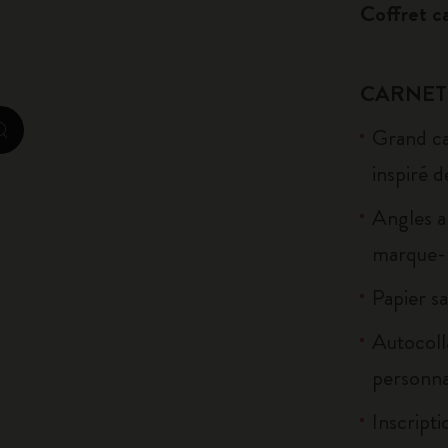
Coffret c
City Guide Notebooks LUXE x Moleskine
Casa Batlló Éditions personnalisées
CARNET
I Am The City
Grand ca
zoom.cta
IZIPIZI x Moleskine
inspiré d
Angles a
Moleskine Detour
marque-p
Papier sa
Autocoll
personna
Inscripti