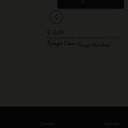
€ 12,00
ours: € 6,00
Prix le plus bas des 30 derniers jours: € 12,00
Épingle Cœur
e
Rouge Métallisé
Carnets
Agendas