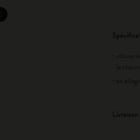
City Guide Notebooks LUXE x Moleskine
zoom.cta
Casa Batlló Éditions personnalisées
Spécifica
I Am The City
IZIPIZI x Moleskine
utilisez 
le charm
Moleskine Detour
en alliag
Livraison