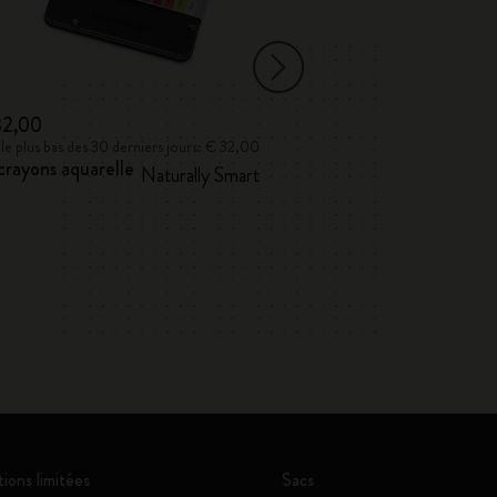
32,00
€ 39,00
 le plus bas des 30 derniers jours: € 32,00
Prix le plus bas des 
crayons aquarelle
Coffret cadea
Naturally Smart
Carnet de croquis
et 5 crayons aqua
tions limitées
Sacs