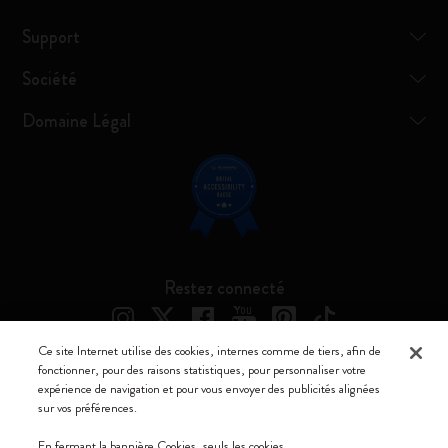
Support
Société
Domaine Légal
Restez connecté
Ce site Internet utilise des cookies, internes comme de tiers, afin de
fonctionner, pour des raisons statistiques, pour personnaliser votre
expérience de navigation et pour vous envoyer des publicités alignées
Moleskine ® est une marque enregistrée de Moleskine Srl a socio unico
sur vos préférences.
Moleskine srl a socio unico - Via Bergognone, 34 – 20144 Milano -
En fermant la bannière Cookies, seuls les cookies