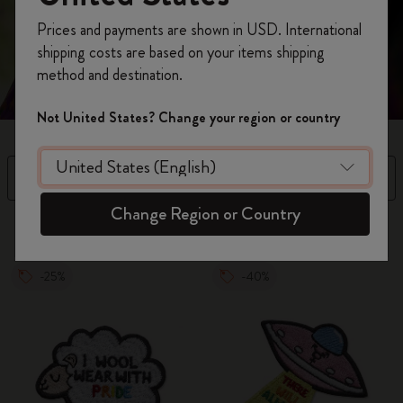
Inscrivez-vous maintenant et bénéficiez de
10 %
Prices and payments are shown in USD. International
de remise ainsi que de frais de port gratuits
shipping costs are based on your items shipping
sur votre première commande
en utilisant le
method and destination.
code
WELCOME10.
Créez un compte Moleskine pour accéder à des
Not United States? Change your region or country
offres exclusives, des avantages réservés aux
membres et davantage d’inspiration.
Filtre
Trier par
Créer un compte!
Change Region or Country
4 Produits
-25%
-40%