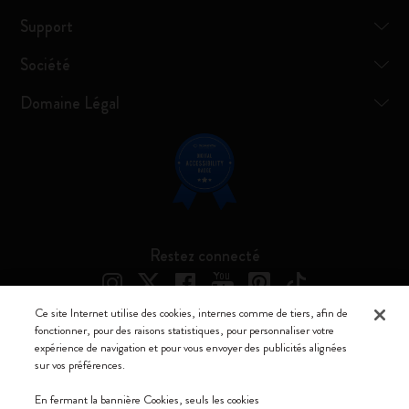
Support
Société
Domaine Légal
Restez connecté
Ce site Internet utilise des cookies, internes comme de tiers, afin de
fonctionner, pour des raisons statistiques, pour personnaliser votre
expérience de navigation et pour vous envoyer des publicités alignées
Moleskine ® est une marque enregistrée de Moleskine Srl a socio unico
sur vos préférences.
Moleskine srl a socio unico - Via Bergognone, 34 – 20144 Milano -
En fermant la bannière Cookies, seuls les cookies
Italia - P. IVA / CCIAA n. 07234480965 - REA MI 1945400 - Cap.